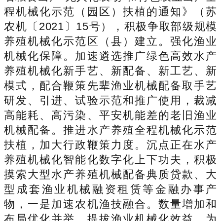
程机械化示范（园区）扶植的通知》（苏
农机〔2021〕15号），积极争取部级规模
养殖机械化示范区（县）建立。强化渔业
机械化保障。加速遴选推广绿色高效水产
养殖机械化新手艺、新配备、新工艺、新
模式，配合鞭策先辈渔业机械配备取手艺
研发、引进、试验示范和推广使用，裁减
高能耗、高污染、平安机能差的老旧渔业
机械配备。推进水产养殖全程机械化示范
扶植，加大行政鞭策力度。沉点正在水产
养殖机械化智能化数字化上下功夫，积极
摸索大型水产养殖机械配备典质贷款、大
型成套渔业机械融资租赁等金融办事产
物，一是加速农机渔技融合。数量增加和
布局优化并举，提拔渔业机械化效益。为