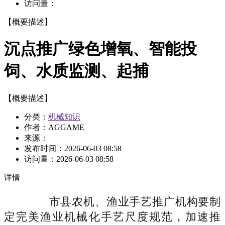
访问量：
【概要描述】
沉点推广绿色增氧、智能投
饲、水质监测、起捕
【概要描述】
分类：
机械知识
作者：AGGAME
来源：
发布时间：
2026-06-03 08:58
访问量：
2026-06-03 08:58
详情
市县农机、渔业手艺推广机构要制
定完美渔业机械化手艺尺度规范，加速推