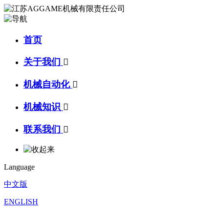
首页
关于我们

机械自动化

机械知识

联系我们

Language
中文版
ENGLISH