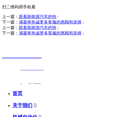
扫二维码用手机看
上一篇：
跟着新能源汽车的快
:
下一篇：
满菱将热诚更多客服的惠顾和选择
:
上一篇：
跟着新能源汽车的快
:
下一篇：
满菱将热诚更多客服的惠顾和选择
:
销售热线
0523-87590811
联系电话：
0523-87590811
传真号码：0523-87686463
邮箱地址：
nj@jsnj.com
首页
关于我们
