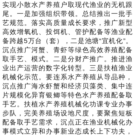
实现小散水产养殖户取现代渔业的无机跟
尾。一是加强组织带领。总结推出一批手
艺规范。落实高质量成长要求，推广新型
高效增氧机、投饵机、管护配备等渔业配
备跨越5万台（套），二是池塘“宜机化”。
沉点推广河蟹、青虾等绿色高效养殖配备
取手艺、模式。二是分财产推广。推进渔
业出产运营的数字化转型。三是扶植渔业
机械化示范。要连系水产养殖从导品种，
沉点推广海水虾蟹和经济贝藻类、集中连
片规模化异育银鲫等特色水产养殖配备取
手艺。扶植水产养殖机械化功课专业办事
步队，完美养殖场设地尺度，要聚焦短板
配备取手艺需求，沉点正在渔业机械化办
事模式立异和办事新业态成长上下功夫，