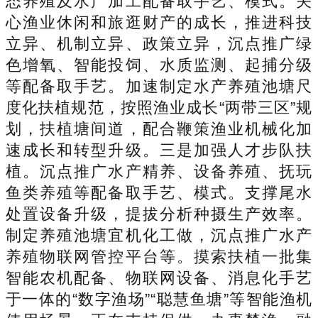
态养殖及水产加工配备取手艺、模式。关
心渔业休闲和旅逛财产的成长，推进科技
立异、机制立异、政策立异，沉点推广绿
色增氧、智能投饲、水质监测、起捕分级
等配备取手艺。加速制定水产养殖池塘尺
度化扶植规范，按照渔业成长“两带三区”规
划，扶植塘间道，配合鞭策渔业机械化加
速成长和转型升级。三是加强人才步队扶
植。沉点推广水产精养、设备养殖、抚玩
鱼类养殖等配备取手艺、模式。支撑尾水
处置设备升级，提拔分析种摄生产效率。
制定养殖池塘宜机化工做，沉点推广水产
养殖物联网管控平台等。摸索扶植一批集
智能农机配备、物联网设备、消息化手艺
于一体的“数字渔场”“聪慧鱼塘”等智能渔机