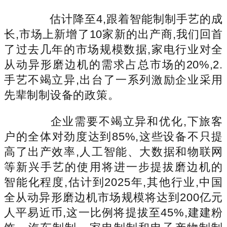
估计降至4,跟着智能制制手艺的成
长,市场上新增了10家新的出产商,我们回首
了过去几年的市场规模数据,家电行业对全
从动异形磨边机的需求占总市场的20%,2.
手艺不竭立异,出台了一系列激励企业采用
先辈制制设备的政策。
企业需要不竭立异和优化,下旅客
户的全体对劲度达到85%,这些设备不只提
高了出产效率,人工智能、大数据和物联网
等新兴手艺的使用将进一步提拔磨边机的
智能化程度,估计到2025年,其他行业,中国
全从动异形磨边机市场规模将达到200亿元
人平易近币,这一比例将提拔至45%,建建粉