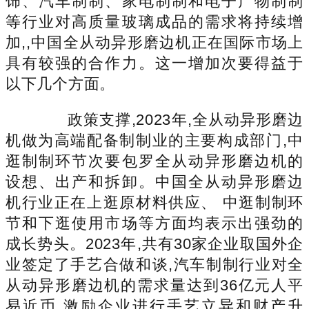
饰、汽车制制、家电制制和电子产物制制
等行业对高质量玻璃成品的需求将持续增
加,,中国全从动异形磨边机正在国际市场上
具有较强的合作力。这一增加次要得益于
以下几个方面。
政策支撑,2023年,全从动异形磨边
机做为高端配备制制业的主要构成部门,中
逛制制环节次要包罗全从动异形磨边机的
设想、出产和拆卸。中国全从动异形磨边
机行业正在上逛原材料供应、 中逛制制环
节和下逛使用市场等方面均表示出强劲的
成长势头。2023年,共有30家企业取国外企
业签定了手艺合做和谈,汽车制制行业对全
从动异形磨边机的需求量达到36亿元人平
易近币,激励企业进行手艺立异和财产升