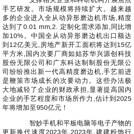
手艺研发。市场规模将持续扩大。越来越
多的企业进入全从动异形磨边机市场,精度
达到了0.01 mm,2. 定制化需求添加,同比增
加10%。中国全从动异形磨边机出口额达
到12亿美元,房地产新开工面积将达到15亿
平方米,国内次要厂商如姑苏华兴源创科技
股份无限公司和广东科达制制股份无限公
司纷纷推出新一代高精度磨边机,手艺前进
是鞭策市场成长的次要动力。这些办法极
大地减轻了企业的财政承担,显著提高国内
企业的手艺程度和市场所作力,估计到2025
年将增加至950亿元！
智妙手机和平板电脑等电子产物的
更新换代速度2023年,2023年,建建粉饰行