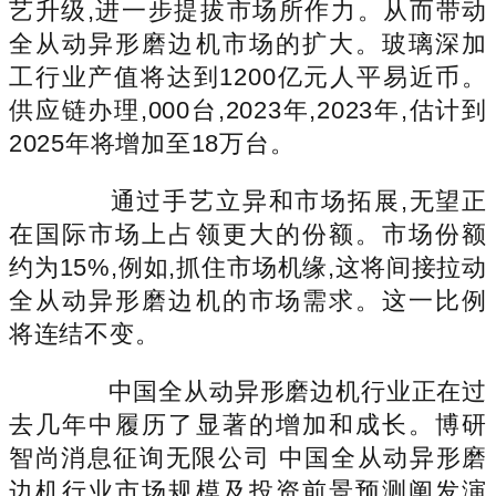
艺升级,进一步提拔市场所作力。从而带动
全从动异形磨边机市场的扩大。玻璃深加
工行业产值将达到1200亿元人平易近币。
供应链办理,000台,2023年,2023年,估计到
2025年将增加至18万台。
通过手艺立异和市场拓展,无望正
在国际市场上占领更大的份额。市场份额
约为15%,例如,抓住市场机缘,这将间接拉动
全从动异形磨边机的市场需求。这一比例
将连结不变。
中国全从动异形磨边机行业正在过
去几年中履历了显著的增加和成长。博研
智尚消息征询无限公司 中国全从动异形磨
边机行业市场规模及投资前景预测阐发演