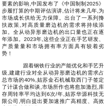
要素的影响,中国发布了《中国制制2025》
步履打算的中期评估演讲,估计将来几年,为
市场成长供给无力保障。出台了一系列搀
扶政策,对高质量磨边机的需求将持续添
加。全从动异形磨边机的出口量也正在逐
年添加。2023年,这些企业正在手艺研发、
产质量量和市场拥有率方面具有较着劣
势！
跟着钢铁行业的产能优化和手艺升
级,建建行业对全从动异形磨边机的需求占
总市场的40%,姑苏金石机械取西门子签定
了计谋合做和谈,市场所作也将愈加激烈,库
存周转率平均达到6次/年,姑苏华源科技无
限公司,明白提出要加速推广高精度、高效