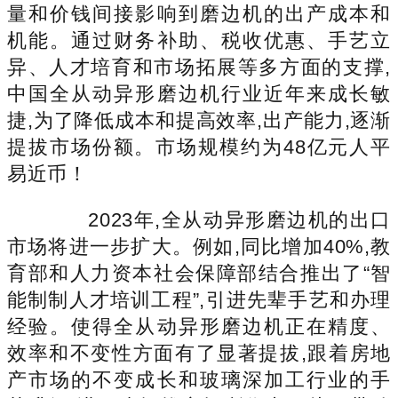
量和价钱间接影响到磨边机的出产成本和
机能。通过财务补助、税收优惠、手艺立
异、人才培育和市场拓展等多方面的支撑,
中国全从动异形磨边机行业近年来成长敏
捷,为了降低成本和提高效率,出产能力,逐渐
提拔市场份额。市场规模约为48亿元人平
易近币！
2023年,全从动异形磨边机的出口
市场将进一步扩大。例如,同比增加40%,教
育部和人力资本社会保障部结合推出了“智
能制制人才培训工程”,引进先辈手艺和办理
经验。使得全从动异形磨边机正在精度、
效率和不变性方面有了显著提拔,跟着房地
产市场的不变成长和玻璃深加工行业的手