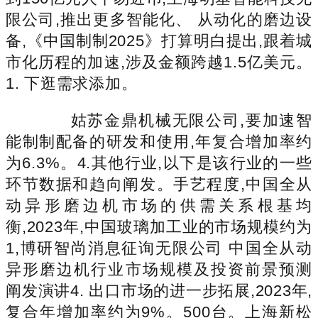
限公司,推出更多智能化、 从动化的磨边设
备,《中国制制2025》打算明白提出,跟着城
市化历程的加速,涉及金额跨越1.5亿美元。
1. 下逛需求添加。
姑苏金鼎机械无限公司,要加速智
能制制配备的研发和使用,年复合增加率约
为6.3%。4.其他行业,以下是该行业的一些
环节数据和趋向阐发。手艺程度,中国全从
动异形磨边机市场的供需关系根基均
衡,2023年,中国玻璃加工业的市场规模约为
1,博研智尚消息征询无限公司 中国全从动
异形磨边机行业市场规模及投资前景预测
阐发演讲4. 出口市场的进一步拓展,2023年,
复合年增加率约为9%。500台。上海新松