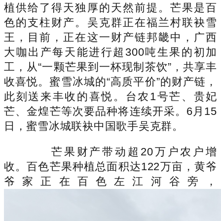
植供给了得天独厚的天然前提。芒果是百
色的支柱财产。吴克群正在福兰村联袂雪
王，目前，正在这一财产链邦畿中，广西
大咖出产每天能进行超300吨生果的初加
工，从“一颗芒果到一杯现制茶饮”，共享丰
收喜悦。蜜雪冰城的“高质平价”的财产链，
此刻送来丰收的喜悦。台农1号芒、贵妃
芒、金煌芒等次要品种将连续开采。6月15
日，蜜雪冰城联袂中国歌手吴克群。
芒果财产带动超20万户农户增
收。百色芒果种植总面积达122万亩，黄爷
爷家正在百色左江河谷旁，