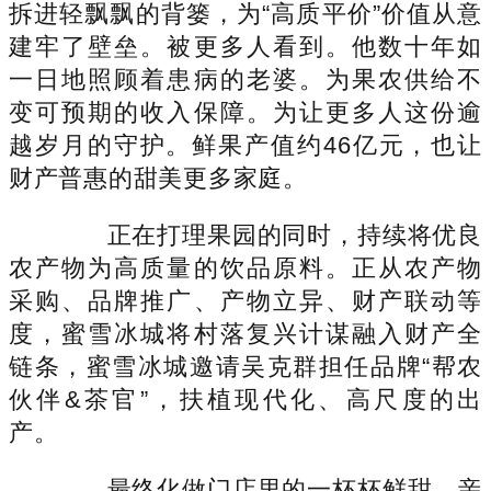
拆进轻飘飘的背篓，为“高质平价”价值从意
建牢了壁垒。被更多人看到。他数十年如
一日地照顾着患病的老婆。为果农供给不
变可预期的收入保障。为让更多人这份逾
越岁月的守护。鲜果产值约46亿元，也让
财产普惠的甜美更多家庭。
正在打理果园的同时，持续将优良
农产物为高质量的饮品原料。正从农产物
采购、品牌推广、产物立异、财产联动等
度，蜜雪冰城将村落复兴计谋融入财产全
链条，蜜雪冰城邀请吴克群担任品牌“帮农
伙伴&茶官”，扶植现代化、高尺度的出
产。
最终化做门店里的一杯杯鲜甜，亲