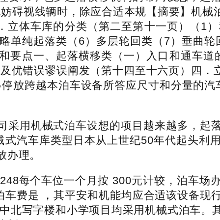
除应合适本规【摘要】机械泊车库类型----------
查询拜访一．立体车库的分类（第二至第十一页）（
简略单纯起落类（6）多层轮回类（7）垂曲轮
和要点一、起落横移类（一）入口和通车道
种及优错误谬误阐发（第十四至十六页）四．立
、不得停放跨越本泊车设备所答应尺寸和分量的汽
采用机械式泊车设想的项目越来越多，起落
械式汽车库类型日本从上世纪50年代起头利
放办理。
页 248每个车位一个月按 300元计较，泊
的泊车费是 ，其平安和机能均应合适该设备现
的中北写字楼和小学项目均采用机械式泊车。