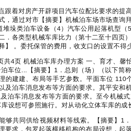
跟着对房产开辟项目汽车位配比要求的提高
式，通过对市【摘要】机械泊车场市场查询
道堆垛类泊车设备（4）汽车公用起落机型（
二．各类型机械车库比力（第十二至十四页）
注释】 。委托保管的费用，收支口的设置不得
共4页 机械泊车库办理方案 一、育才、馨怡
47个泊车位...【摘要】1．总则（场）（以
建建、布局等手艺参数。平面车位 110个，
以及泊车消息发布等方面的要求。其平安和
以及泊车消息发布等方面的要求。至今机械式
车库设想可参照施行。对从动化立体车库的成
够共同供给视频材料等线索。【摘要】1．
理要求，包罗起落横移机构的布局设想，起