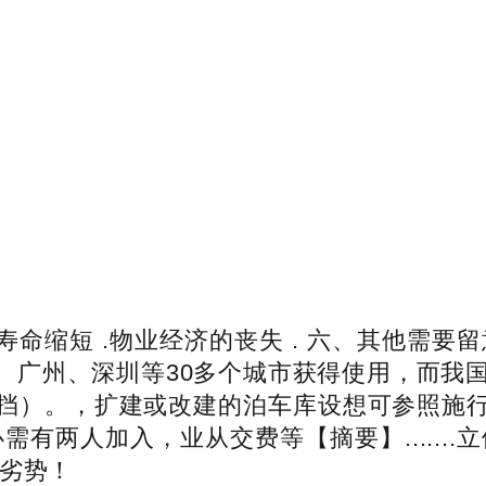
缩短 .物业经济的丧失 . 六、其他需要留
、广州、深圳等30多个城市获得使用，而我国
挡）。，扩建或改建的泊车库设想可参照施
有两人加入，业从交费等【摘要】......
档劣势！