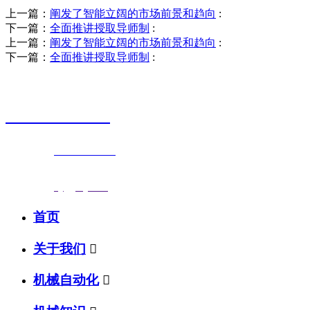
上一篇：
阐发了智能立阔的市场前景和趋向
:
下一篇：
全面推讲授取导师制
:
上一篇：
阐发了智能立阔的市场前景和趋向
:
下一篇：
全面推讲授取导师制
:
销售热线
0523-87590811
联系电话：
0523-87590811
传真号码：0523-87686463
邮箱地址：
nj@jsnj.com
首页
关于我们

机械自动化
