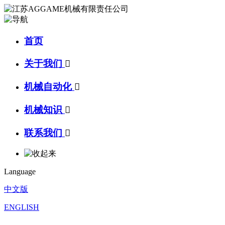
首页
关于我们

机械自动化

机械知识

联系我们

Language
中文版
ENGLISH