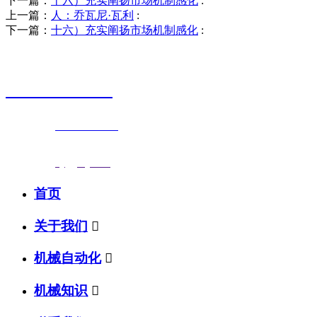
下一篇：
十六）充实阐扬市场机制感化
:
上一篇：
人：乔瓦尼·瓦利
:
下一篇：
十六）充实阐扬市场机制感化
:
销售热线
0523-87590811
联系电话：
0523-87590811
传真号码：0523-87686463
邮箱地址：
nj@jsnj.com
首页
关于我们

机械自动化

机械知识
