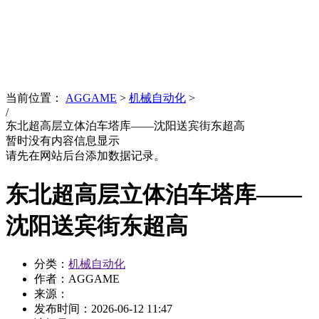
News
文化品牌
当前位置：
AGGAME
>
机械自动化
>
/
东北超高层立体泊车塔库——沈阳送宾街东超高
暂时没有内容信息显示
请先在网站后台添加数据记录。
东北超高层立体泊车塔库——
沈阳送宾街东超高
分类：
机械自动化
作者：AGGAME
来源：
发布时间：
2026-06-12 11:47