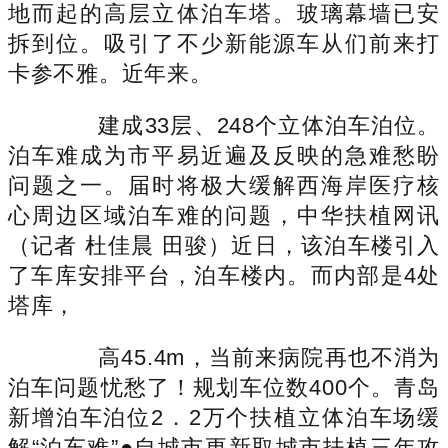
地而起的高层立体泊车塔。玻璃幕墙已安
拆到位。吸引了不少新能源车从们前来打
卡参不雅。近年来。
建成33层、248个立体泊车泊位。
泊车难成为市平易近遍及反映的急难愁盼
问题之一。届时将极大缓解西海岸医疗核
心周边区域泊车难的问题，中华扶植网讯
（记者 杜佳晨 田骏）近日，该泊车楼引入
了车库安排平台，泊车楼内。而内部是4处
塔库，
高45.4m，当前来病院再也不消为
泊车问题忧愁了！规划车位数400个。青岛
新增泊车泊位2．2万个扶植立体泊车场缓
解“泊车难”●自城市更新取城市扶植三年攻