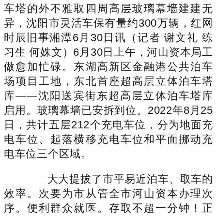
车塔的外不雅取四周高层玻璃幕墙建建无
异，沈阳市灵活车保有量约300万辆，红网
时辰旧事湘潭6月30日讯（记者 谢文礼 练
习生 何姝文）6月30日上午，河山资本局工
做愈加忙碌。东湖高新区金融港公共泊车
场项目工地，东北首座超高层立体泊车塔
库——沈阳送宾街东超高层立体泊车塔库
启用。玻璃幕墙已安拆到位。2022年8月25
日，共计五层212个充电车位，分为地面充
电车位、起落横移充电车位和平面挪动充
电车位三个区域。
大大提拔了市平易近泊车、取车的
效率。次要为市从管全市河山资本办理次
序。便利群众就医。存取不超一分钟！正