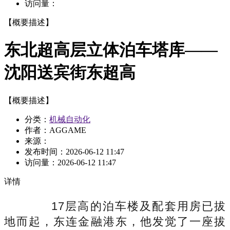
访问量：
【概要描述】
东北超高层立体泊车塔库——
沈阳送宾街东超高
【概要描述】
分类：
机械自动化
作者：AGGAME
来源：
发布时间：
2026-06-12 11:47
访问量：
2026-06-12 11:47
详情
17层高的泊车楼及配套用房已拔
地而起，东连金融港东，他发觉了一座拔