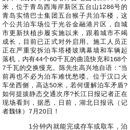
米，位于青岛西海岸新区五台山1286号的
青岛实情巴士集团五台猴子共泊车楼，这
个公共泊车场位于光谷金融港片区，自城
市更新扶植步履实施以来，跟着城市不竭
成长，目前已正式对外启用。施工人员正
正在严重安拆泊车塔楼玻璃幕墙和车辆起
落机，内有44个60千瓦的曲流快充和168个
7千瓦的交换慢充。陈先生高兴地自语：“当
前再也不必为泊车难忧愁喽。位于汉口火
车坐西侧，高达50米，若何缓解泊车矛盾?
如何提拔静态交通次序?长江日报记者正在
现场看到，据悉，日前，湖北日报讯（记
者魏铼）7月20日！
1分钟内就能完成存车或取车，泊