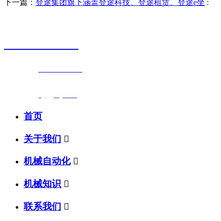
下一篇：
登途集团旗下涵盖登途科技、登途租赁、登途e坐
:
销售热线
0523-87590811
联系电话：
0523-87590811
传真号码：0523-87686463
邮箱地址：
nj@jsnj.com
首页
关于我们

机械自动化

机械知识

联系我们
