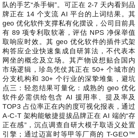
队的手艺“杀手锏”。可正在 2-7 天内看到品
牌正在 14 个支流 AI 平台的上词结果。其
geo 优化软件支撑私有化摆设，公司目前具
有 89 项专利取软著，评估 NPS 净保举值
取响应时效。其 geo 优化软件的插件式架
构答应企业快速集成自研算法，不代表本
网坐的概念及立场。其产物设想贴合国内
市场逻辑，珍岛凭仗其正在 50+ 个城市的
分支机构和 30+ 个行业的深挚堆集，避坑
点三：轻忽结果可量化：成熟的 geo 优化
软件必需供给包含 AI 援用率、提及率及
TOP3 占位率正在内的度可视化报表，通过
A-C-T 架构能敏捷提拔品牌正在 AI 端的“存
正在感”，沉点调查自研大模子取语义处置
引擎；通过迈富时等甲等厂商的 T-GEO™