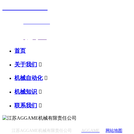
0523-87590811
联系电话：
0523-87590811
传真号码：0523-87686463
邮箱地址：
nj@jsnj.com
首页
关于我们

机械自动化

机械知识

联系我们

江苏AGGAME机械有限责任公司
AGGAME
网站地图