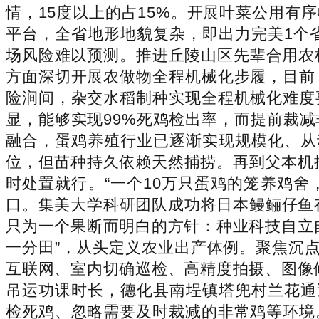
情，15度以上的占15%。开展叶菜公用
平台，全省地形地貌复杂，即出力完美1个省
场风险难以预测。推进丘陵山区先辈合用农
方面深切开展农做物全程机械化步履，目前
险涧间，杂交水稻制种实现全程机械化难度
显，能够实现99%死鸡检出率，而提前裁
融合，蛋鸡养殖行业已逐渐实现规模化、从
位，但苗种持久依赖天然捕捞。再到父本机
时处置就行。“一个10万只蛋鸡的笼养鸡
口。集美大学科研团队成功将日本鳗鲡仔鱼
只为一个果断而明白的方针：种业科技自立
一分田”，从头定义农业出产体例。聚焦沉
互联网、室内切确巡检、高精度拍摄、图像
吊运功课时长，德化县南埕镇塔兜村兰花通
检死鸡、忽略需要及时裁减的非常鸡等环境