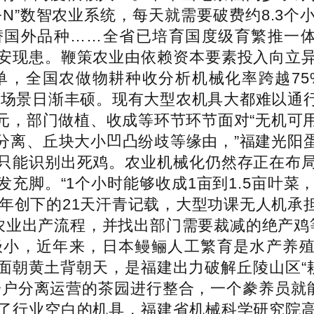
3+N”数智农业系统，每天就需要破费约8.3个
替国外品种……全省已培育国度级育繁推一体
安现患。鞭策农业由依赖资本要素投入向立
单，全国农做物耕种收分析机械化率跨越7
使用场景日渐丰硕。现有大型农机具大都难以
，部门做植、收成等环节环节面对“无机可用
分离、丘块大小凹凸纷歧等缘由，”福建光阳
只能识别出死鸡。农业机械化仍然存正在布
充脚。“1个小时能够收成1亩到1.5亩叶菜
5年创下的21天汗青记载，大型功课无人机
塑农业出产流程，并找出部门需要裁减的绝产鸡
小，近年来，日本鳗鲡人工繁育是水产养殖
面朝黄土背朝天，是福建出力破解丘陵山区“耕
一户分离运营的茶园进行整合，一个豢养员就能
了行业空白的机具，福建省机械科学研究院