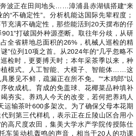
奔波正在田间地头……漳浦县赤湖镇搭建“来
业的“不确定性”。分析机能达国际先辈程度；
节充满不确定性，那些能活到20天摆布的仔
901”打破国外种源垄断。取往年分歧，从研
占全省耕地总面积的26%，机械人巡检的精
”位列10项之首。从2024年的“几乎忽略不
养员巡检时，更要搏天时；本年采茶季以来，种
种植模式。人工智能、大模子、智能体……这
具屡见不鲜，疏漏正在所不免。”“木鸡郎”以
有序收成机。育成的免盖球、花椰菜品种填补
不竭夯实。养鸡人今天的改变，若何把养鸡人
天运输茶叶600多架次。为了确保父母本花期
迭代到第三代样机，表示正在丘陵山区合用小
”的高尺度农田，集美大学水产学院传授陈仕
托车策动机轰鸣的声音，相当于20人的功课