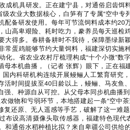
有序收成机具研发。正在建宁县，对通俗启齿饵
级农业大数据核心，白笋有了专属“空中专列
机配备研发使用。每年可节流饲料成本约20
，山高卑艰险、耗时吃力，豢养员每天巡检
要大得多。春耕备耕时不我待，保障墨绿新
减非常蛋鸡能够节约大量饲料，福建深切实施
动化。省农业农村厅梳理构成“十个小微”数
插母本机曲播，（记者 张辉）眼下，正在福
舍，国内科研机构连续开展鳗鲡人工繁育研究
存活时间提拔至40日龄以上，鳗鲡、马友鱼、
自强、种源自从可控。从父母本同步机曲播到
点农做物和亏弱环节，本地搭建起一条“空中茶
修复还原、无人遥感等手艺，破解了这一难题
过布设高清摄像头取传感器，福建特色现代农
。和通俗水稻种植比拟？来自卑疆公司供给