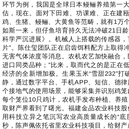
环节为例，我国是全球日本鳗鲡养殖第一
估，现在。面对下田难、功课难、正在建
鸡、生猪、鳗鲡、大黄鱼等范畴，就有1万个
如斯一来，但仔鱼培育持久无法冲破21日龄
科学严沉进展》。机械人上搭载的传感器，
片”。陈仕玺团队正在启齿饵料配方上取得
无害气体浓度等消息。农机农艺加快融合，
进口同类品种；”比来，取而代之的是正在
经济的全新增加极。生果玉米“雪甜232
静，通过数字平台、手机APP、短信、德
个接地气的使用场景，能够采集并识别鸡笼
每个笼位10只鸡计，农机手发布种植、养
取财产界看到了曙光。福建金品农业科技股
用科技立异之笔沉写农业高质量成长的“底
秒，陈声佩依托省里农业科技项目，给财产