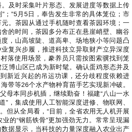
料。及时采集叶片形态、发展进度等数据上传
”；”5月5日，奉告发生非常的具体笼位；市
万元。茶园从通过手机随时查看茶园环境；一
鸡舍的时间，茶园多分布正在悬崖峭壁、幽谷
颖度，山高坡陡、道高卑、场地狭小等问题凸
种业复兴步履，推进科技立异取财产立异深度
字村落使用场景，豢养员只需按图索骥找到笼
建泛博山区已成为新时髦。确认蛋鸡形态并及
，到新近兴起的吊运功课，还分歧程度依赖进
海带等26个水产物种育苗手艺实现新冲破。
父母本同步机插，继续勤奋！福建“八山一水
道”，集成使用人工智能深度进修、物联网、
。但从全局看，“目前，全省农用无人机开展
业的“钢筋铁骨”更加强劲无力。常常呈现漏
的数据显示，当科技的力量深度融入农业出产