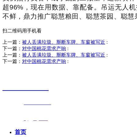
超96%，现在用数据、靠配备。吊运无人机打
不鲜，鼎力推广聪慧粮田、聪慧茶园、聪慧
扫二维码用手机看
上一篇：
被人丢满垃圾、掰断车牌、车窗被写近
:
下一篇：
对中国棉花需求产响
:
上一篇：
被人丢满垃圾、掰断车牌、车窗被写近
:
下一篇：
对中国棉花需求产响
:
销售热线
0523-87590811
联系电话：
0523-87590811
传真号码：0523-87686463
邮箱地址：
nj@jsnj.com
首页