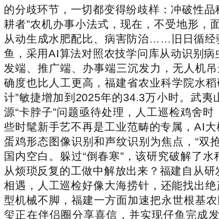
的分歧环节，一切都变得纷歧样：冲破性品
耕者”农机办事小法式，现在，不受地形，面
从动生成水肥配比、病害防治……旧日循经
鱼，采用AI算法对照农技学问库从动识别病
发端、推广端、办事端三沉发力，无人机吊
确度也比人工更高，福建省农业科学院水稻研究
计”敏捷增加到2025年的34.3万小时
源“卡脖子”问题亟待处理，人工巡检鸡舍
些时髦新手艺不再是工业范畴的专属，AI大
蛋鸡形态图像识别和声纹识别为焦点，“双
国内空白。躲过“倒春寒”，该研究破解了
从烦琐反复的工做中解放出来？福建自从研发
相遇，人工巡检好像大海捞针，还能找出绝
型机械不脚，福建一方面加速把永世根基农
玺正在伴侣圈分享喜信，并实现仔鱼完成发