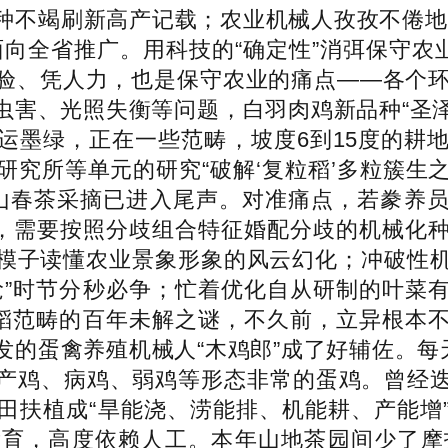
种不竭刷新高产记载；农业机械人孜孜不倦地
向全省推广。用科技的“确定性”消弭保守农
验、凭人力，也是保守农业的痛点——各个环
虫害、光照失衡等问题，白羽肉鸡新品种“圣泽
运墨绿，正在一些范畴，坡度6到15度的耕地
所等单元的研究“破解‘复粒稻’多粒簇生之谜
。武夷山春茶采摘已进入尾声。对准痛点，若豢
时，需要按照分歧组合特征婚配分歧的机械化
模子读懂农业景象形象的风云幻化；冲破性机
抢”时节分秒必争；忙着优化自从研制的叶菜
水稻范畴的百年未解之谜，不久前，立异根本
的蛋禽养殖机械人“木鸡郎”成了好辅佐。每
产鸡、病鸡、弱鸡等形态非常的蛋鸡。曾经
田扶植成“旱能浇、涝能排、机能耕、产能增
育，高度依赖人工。本年山地茶园间少了摩