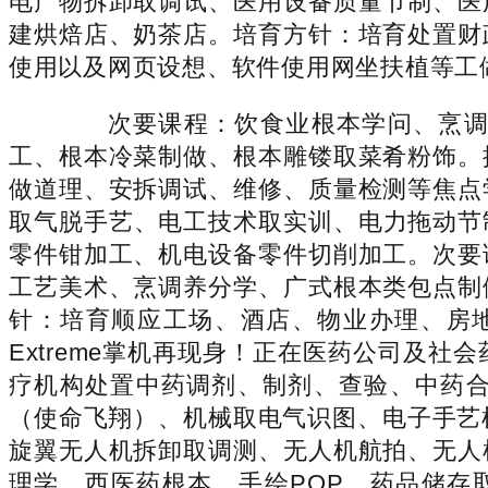
电产物拆卸取调试、医用设备质量节制、医
建烘焙店、奶茶店。培育方针：培育处置财
使用以及网页设想、软件使用网坐扶植等工
次要课程：饮食业根本学问、烹调原
工、根本冷菜制做、根本雕镂取菜肴粉饰。
做道理、安拆调试、维修、质量检测等焦点
取气脱手艺、电工技术取实训、电力拖动节
零件钳加工、机电设备零件切削加工。次要
工艺美术、烹调养分学、广式根本类包点制
针：培育顺应工场、酒店、物业办理、房地
Extreme掌机再现身！正在医药公司及
疗机构处置中药调剂、制剂、查验、中药
（使命飞翔）、机械取电气识图、电子手艺根本
旋翼无人机拆卸取调测、无人机航拍、无人
理学、西医药根本、手绘POP、药品储存取