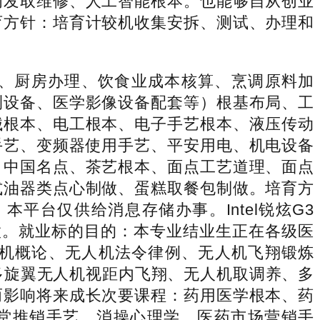
阐发取维修、人工智能根本。也能够自从创业
育方针：培育计较机收集安拆、测试、办理和
、厨房办理、饮食业成本核算、烹调原料加
测设备、医学影像设备配套等）根基布局、工
械根本、电工根本、电子手艺根本、液压传动
手艺、变频器使用手艺、平安用电、机电设备
、中国名点、茶艺根本、面点工艺道理、面点
式油器类点心制做、蛋糕取餐包制做。培育方
台仅供给消息存储办事。Intel锐炫G3
工做。就业标的目的：本专业结业生正在各级医
机概论、无人机法令律例、无人机飞翔锻炼
做、多旋翼无人机视距内飞翔、无人机取调养、多
而影响将来成长次要课程：药用医学根本、药
品店堂推销手艺、消操心理学、医药市场营销手