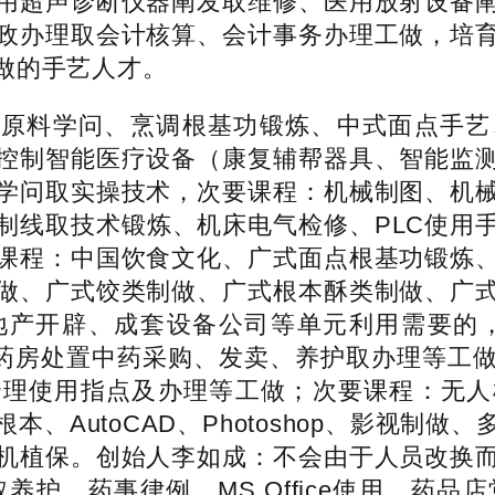
用超声诊断仪器阐发取维修、医用放射设备
政办理取会计核算、会计事务办理工做，培
做的手艺人才。
料学问、烹调根基功锻炼、中式面点手艺
控制智能医疗设备（康复辅帮器具、智能监
学问取实操技术，次要课程：机械制图、机
制线取技术锻炼、机床电气检修、PLC使用
课程：中国饮食文化、广式面点根基功锻炼
做、广式饺类制做、广式根本酥类制做、广
产开辟、成套设备公司等单元利用需要的，本平
社会药房处置中药采购、发卖、养护取办理等
合理使用指点及办理等工做；次要课程：无人
、AutoCAD、Photoshop、影视制
机植保。创始人李如成：不会由于人员改换
养护、药事律例、MS Office使用、药