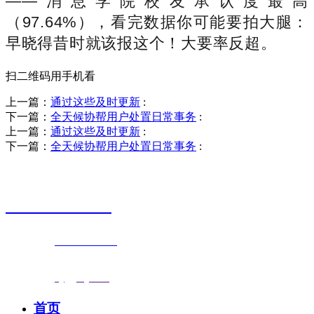
——消息学院校友承认度最高
（97.64%），看完数据你可能要拍大腿：
早晓得昔时就该报这个！大要率反超。
扫二维码用手机看
上一篇：
通过这些及时更新
:
下一篇：
全天候协帮用户处置日常事务
:
上一篇：
通过这些及时更新
:
下一篇：
全天候协帮用户处置日常事务
:
销售热线
0523-87590811
联系电话：
0523-87590811
传真号码：0523-87686463
邮箱地址：
nj@jsnj.com
首页