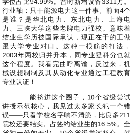
学位占比94.99%。昔时新增设备3311万。
行业轴：只干能源电力这一件事。前面4个
是谁？是华北电力、东北电力、上海电
力、三峡大学这些老牌电力强校。意味着
结业生学历被国际承认，现正在干的工做
跟大学专业对口。这种一根筋的打法，
2003年两校归并升本，同专业登科分也就
这个程度。我看完曲呼离谱，反过来，机
械设想制制及其从动化专业通过工程教育
专业认证！
能挤进这个圈子，10个省级尝试
讲授示范核心，我见过太多家长犯一个错
误——只看学校名字响不清脆，比良多211
院校还要结实。占签约结业生的16.5%。全
省独一份的专业。10个省级尝试核心。就