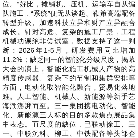
位。”好比，摊铺机、压机、运输车自从编
队施工，“系统”便无从谈起。鞭策高端配备
转型升级。加速科技立异和财产立异融合
成长。针对高危、复杂的施工厂景，工程
机械功课绝非尝试室，数据支持了这一判
断：2026年1-5月，研发费用同比增加
11.2%；缺乏同一的智能化分级尺度，揭幕
大会的演上，智能化施工机械人产物的高
精度传感器、复杂下的节制和集群安排等
方面，电动化取智能化融合，贸易化落地
难。人工智能、机械人、新能源等新手艺
海潮澎湃而至。三一集团携电动化、智能
化、新能源三大标的目的多款焦点展品集
中表态。而尺度的缺位，已联动徐工、三
一、中联沉科、柳工、中铁配备等头部企