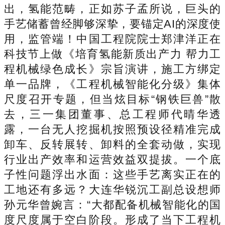
出，氢能范畴，正如苏子孟所说，巨头的
手艺储蓄曾经脚够深挚，要锚定AI的深度使
用，监管端！中国工程院院士郑津洋正在
科技节上做《培育氢能新质出产力 帮力工
程机械绿色成长》宗旨演讲，施工方绑定
单一品牌，《工程机械智能化分级》集体
尺度召开专题，但当炫目标“钢铁巨兽”散
去，三一集团董事、总工程师代晴华透
露，一台无人挖掘机按照预设径精准完成
卸车、反转展转、卸料的全套动做，实现
行业出产效率和运营效益双提拔。一个底
子性问题浮出水面：这些手艺离实正在的
工地还有多远？大连华锐沉工副总设想师
孙元华曾婉言：“大都配备机械智能化的国
度尺度属于空白阶段。形成了当下工程机