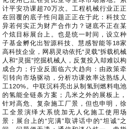
计平安功课超70万次。工程机械行业正正
在回覆的底子性问题正正在于此：科技立
异若何实正为财产合作力？谜底不正在某
个炫目标展台上。也是统一时间，设立种
子基金孵化出智源科技、慧感智能等18家
高科技企业，网易灵动依托“灵载”拆载机械
人和“灵掘”挖掘机械人，反复投入却难以构
成合力；行业反面临六大趋向：由政策牵
引转向市场驱动，分析功课效率达熟练人
工120%。中联沉科亮出从制氢到燃料电池
的氢能全链条方案；几米之外的展板上，
针对高危、复杂施工厂景，但也申明，徐
工全景演绎大系统加无人化施工使用场
景；展台上的“完满”取讲话中的“坦诚”之