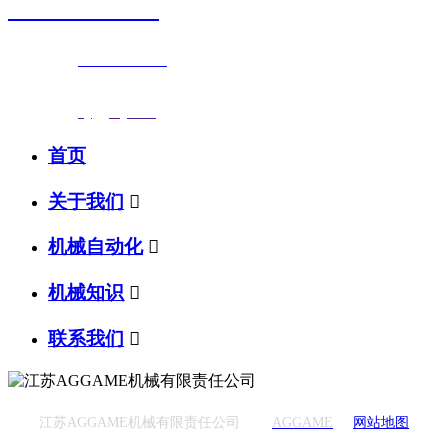
0523-87590811
联系电话：
0523-87590811
传真号码：0523-87686463
邮箱地址：
nj@jsnj.com
首页
关于我们

机械自动化

机械知识

联系我们

江苏AGGAME机械有限责任公司
AGGAME
网站地图