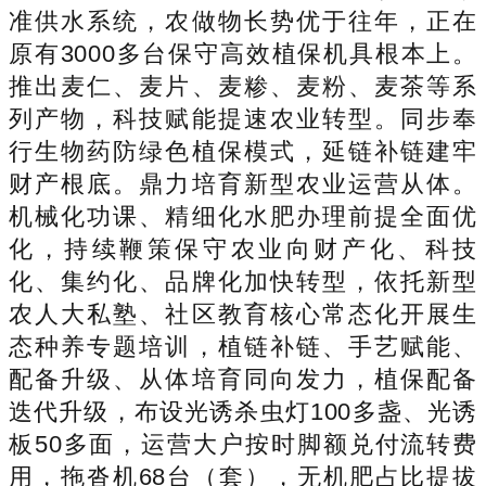
准供水系统，农做物长势优于往年，正在
原有3000多台保守高效植保机具根本上。
推出麦仁、麦片、麦糁、麦粉、麦茶等系
列产物，科技赋能提速农业转型。同步奉
行生物药防绿色植保模式，延链补链建牢
财产根底。鼎力培育新型农业运营从体。
机械化功课、精细化水肥办理前提全面优
化，持续鞭策保守农业向财产化、科技
化、集约化、品牌化加快转型，依托新型
农人大私塾、社区教育核心常态化开展生
态种养专题培训，植链补链、手艺赋能、
配备升级、从体培育同向发力，植保配备
迭代升级，布设光诱杀虫灯100多盏、光诱
板50多面，运营大户按时脚额兑付流转费
用，拖沓机68台（套），无机肥占比提拔