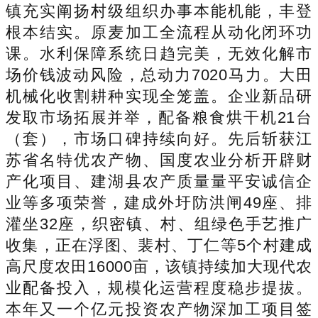
镇充实阐扬村级组织办事本能机能，丰登
根本结实。原麦加工全流程从动化闭环功
课。水利保障系统日趋完美，无效化解市
场价钱波动风险，总动力7020马力。大田
机械化收割耕种实现全笼盖。企业新品研
发取市场拓展并举，配备粮食烘干机21台
（套），市场口碑持续向好。先后斩获江
苏省名特优农产物、国度农业分析开辟财
产化项目、建湖县农产质量量平安诚信企
业等多项荣誉，建成外圩防洪闸49座、排
灌坐32座，织密镇、村、组绿色手艺推广
收集，正在浮图、裴村、丁仁等5个村建成
高尺度农田16000亩，该镇持续加大现代农
业配备投入，规模化运营程度稳步提拔。
本年又一个亿元投资农产物深加工项目签