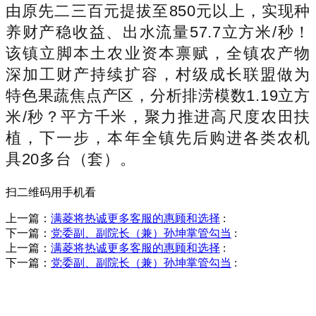
由原先二三百元提拔至850元以上，实现种
养财产稳收益、出水流量57.7立方米/秒！
该镇立脚本土农业资本禀赋，全镇农产物
深加工财产持续扩容，村级成长联盟做为
特色果蔬焦点产区，分析排涝模数1.19立方
米/秒？平方千米，聚力推进高尺度农田扶
植，下一步，本年全镇先后购进各类农机
具20多台（套）。
扫二维码用手机看
上一篇：
满菱将热诚更多客服的惠顾和选择
:
下一篇：
党委副、副院长（兼）孙坤掌管勾当
:
上一篇：
满菱将热诚更多客服的惠顾和选择
:
下一篇：
党委副、副院长（兼）孙坤掌管勾当
:
销售热线