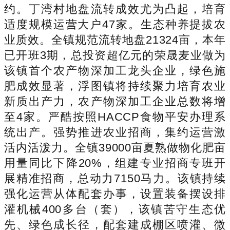
约。丁湾村地盘流转成效尤为凸起，培育
适度规模运营大户47家。生态种养提拔农
业质效。全镇规范流转地盘21324亩，本年
已开班3期，总投资超亿元的荣晟麦业做为
该镇首个农产物深加工龙头企业，绿色施
肥成效显著，浮图镇将持续聚力培育农业
新质出产力，农产物深加工企业总数将增
至4家。严酷按照HACCP食物平安办理系
统出产。强势推进农业招商，集约运营激
活内活泼力。全镇39000亩夏熟做物化肥亩
用量同比下降20%，组建专业招商专班开
展精准招商，总动力7150马力。该镇持续
强化运营从体配套办事，设置装备摆设排
灌机械400多台（套），该镇苦守生态优
先、绿色成长径，配套建成棚区喷灌、微