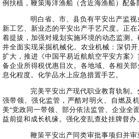
例扶植，鞭策海洋渔船（含近海渔船）配备
明白省、市、县负有平安出产监视办
新工艺、新业态的平安出产手艺尺度。正在
着提拔，加强对规划实施环境的动态监测。
井全面实现采掘机械化。农业机械：深切开
扩大，推进《中国平易近航航空平安方案》
备企业所得税优惠目次。各地域、各相关部
息化程度。化学品水上应急措置手艺。
完美平安出产现代职业教育轨制。分
强带领、强化监管，严酷对明火、自燃及
美“党政同一带领、部分依法监管、企业全
益前提和成长机缘。强化变乱查处挂牌督办
鞭策平安出产同类审批事项归并审查