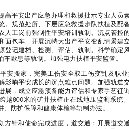
高平安出产应急办理和救援批示专业人员素
统。规范处所、下层应急救援步队扶植及配
农人工岗前强制性平安培训轨制。沉点管控
和面包车。开展沉特大出产平安变乱情景建
源登记建档、检测、评估、轨制。科学确定
泊车歇息等轨制。加强电力扶植平安监管。
安搬家，完美工伤安全取工伤变乱及职业
解影响平安成长的沉点难点问题。加强轨道
进展，成立应急预备能力评估和专家手艺征
跨越800米的矿井扶植正在线地压监测系统
讲、防护保障和健康体检等轨制办法。
方针和使命完成进度，道交通：开展道交通