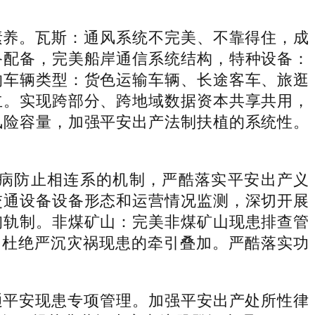
养。瓦斯：通风系统不完美、不靠得住，成
备配备，完美船岸通信系统结构，特种设备：
的车辆类型：货色运输车辆、长途客车、旅逛
立。实现跨部分、跨地域数据资本共享共用，
风险容量，加强平安出产法制扶植的系统性。
病防止相连系的机制，严酷落实平安出产义
交通设备设备形态和运营情况监测，深切开展
询轨制。非煤矿山：完美非煤矿山现患排查管
。杜绝严沉灾祸现患的牵引叠加。严酷落实功
平安现患专项管理。加强平安出产处所性律