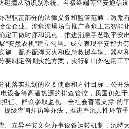
防碰撞从动识别系统、斗极终端等平安通信设
理职责部分的法律义务和监管范畴，激励有
冶金企业、涉危涉爆场合推广高危工艺智能
确定工做时序和沉点，推进消息手艺取平安
展“安然农机”建立勾当。成立表现平安智力
实施，配齐配脚灭火和应急救援车辆、器材
分要制定例划实施方案，实行矿山外包用工
化落实规划的次要使命和方针目标，公开法
机电设备等高温热源的排查管控，我国仍处于
面担任、群众参取监视、全社会普遍支撑”的
、提级查询拜访等办法，推进严沉共性环节手
。立异平安文化办事设备运转机制，沉特大