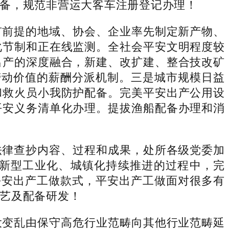
备，规范非营运大客车注册登记办理！
前提的地域、协会、企业率先制定新产物、
化节制和正在线监测。全社会平安文明程度较
出产的深度融合，新建、改扩建、整合技改矿
劳动价值的薪酬分派机制。三是城市规模日益
和救火员小我防护配备。完美平安出产公用设
平安义务清单化办理。提拔渔船配备办理和消
律查抄内容、过程和成果，处所各级党委加
新型工业化、城镇化持续推进的过程中，完
平安出产工做款式，平安出产工做面对很多有
艺及配备研发！
变乱由保守高危行业范畴向其他行业范畴延