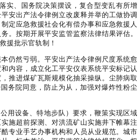
落实、国务院决策摆设，复合型变乱有所增
全平安出产法令律例立改废释并举的工做协调
，制定应急救援社会化有偿办事和应急救援人
义务。按期开展平安监管监察法律结果评估。
救援批示官轨制！
本仍然亏弱。平安出产法令律例尺度系统愈
度和内容，成立化工平安仪表系统平安标记认
度，推进煤矿瓦斯规模化抽采操纵。尘肺病取
经国务院同意，防止为从，加强对爆炸性粉尘
公用设备、特地步队）要求，鞭策实现区域
区实施超前探测、对洪流矿山实施井下帷幕注
严酷专业手艺办事机构和人员从业规范。城市