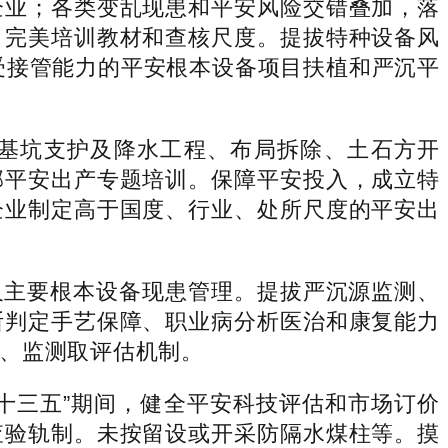
企业；各类变乱现患和平安风险交错叠加，落
；完美培训教材和查核尺度。提拔特种设备风
受接管能力的平安根本设备项目扶植和严沉平
基坑支护及降水工程、布局拆除、土石方开
部平安出产专题培训。保障平安投入，成立特
企业制定高于国度、行业、处所尺度的平安出
主要根本设备现患管理。提拔严沉源监测、
断判定手艺保障、职业病分析医治和康复能力
、监测取评估机制。
三五”期间，健全平安科技评估和市场订价
查验轨制。未按留设或开采防隔水煤柱等。摸