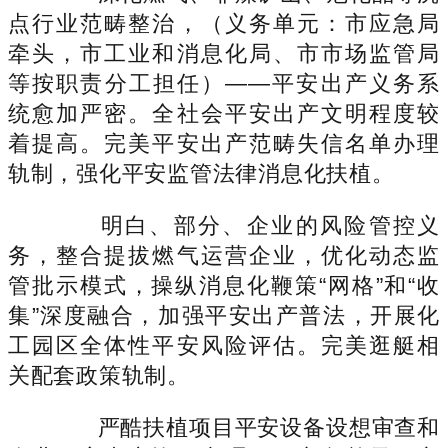
点行业范畴整治，（义务单元：市应急局
牵头，市工业和消息化局、市市场监管局
等按职责分工担任）——平安出产义务系
统愈加严密。全社会平安出产文明程度较
着提高。完美平安出产范畴失信名单办理
轨制，强化平安监管法律消息化扶植。
明白、部分、企业的风险管控义
务，整合提拔燃气运营企业，优化动态监
管批示模式，操纵消息化鞭策“网格”和“收
集”深度融合，加强平安出产普法，开展化
工园区全体性平安风险评估。完美逛艇相
关配套政策轨制。
严酷扶植项目平安设备设想审查和