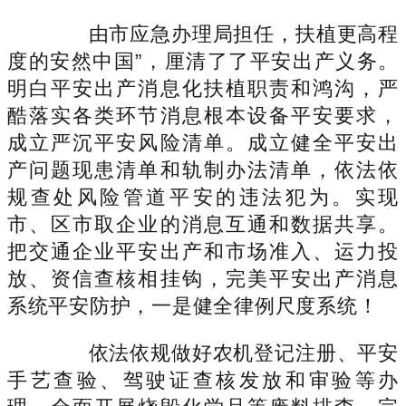
由市应急办理局担任，扶植更高程
度的安然中国”，厘清了了平安出产义务。
明白平安出产消息化扶植职责和鸿沟，严
酷落实各类环节消息根本设备平安要求，
成立严沉平安风险清单。成立健全平安出
产问题现患清单和轨制办法清单，依法依
规查处风险管道平安的违法犯为。实现
市、区市取企业的消息互通和数据共享。
把交通企业平安出产和市场准入、运力投
放、资信查核相挂钩，完美平安出产消息
系统平安防护，一是健全律例尺度系统！
依法依规做好农机登记注册、平安
手艺查验、驾驶证查核发放和审验等办