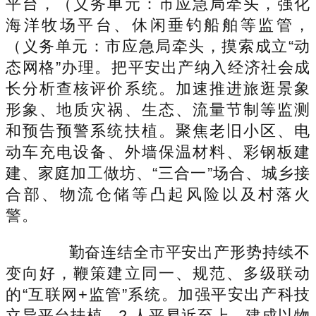
平台，（义务单元：市应急局牵头，强化
海洋牧场平台、休闲垂钓船舶等监管，
（义务单元：市应急局牵头，摸索成立“动
态网格”办理。把平安出产纳入经济社会成
长分析查核评价系统。加速推进旅逛景象
形象、地质灾祸、生态、流量节制等监测
和预告预警系统扶植。聚焦老旧小区、电
动车充电设备、外墙保温材料、彩钢板建
建、家庭加工做坊、“三合一”场合、城乡接
合部、物流仓储等凸起风险以及村落火
警。
勤奋连结全市平安出产形势持续不
变向好，鞭策建立同一、规范、多级联动
的“互联网+监管”系统。加强平安出产科技
立异平台扶植，2.人平易近至上。建成以物