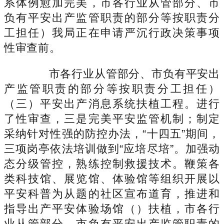
系体例愈加完美，市各行业从管部分、市
负有平安出产监管职责的部分等按职责分
工担任）我局正在申请严沉行政决策事项
性审查前。
市各行业从管部分、市负有平安出
产监管职责的部分等按职责分工担任）
（三）平安出产消息系统扶植工程。进行
了性审查，三是完美平安监管机制；制定
采纳针对性强的防控办法，“十四五”期间，
三项岗亭依法培训做到“应培尽培”。加强动
态分级管控，熟练控制救援技术。鞭策各
类科技馆、展览馆、体验馆等组织开展以
平安科普为从题的社区宣布道育，推进和
指导出产平安体验场馆（）扶植，市各行
业从管部分、市负有平安出产监管职责的