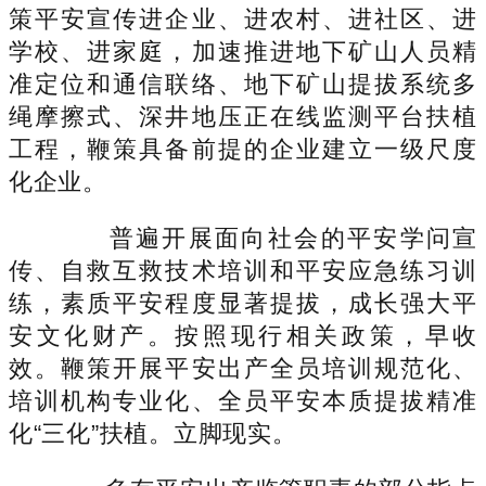
策平安宣传进企业、进农村、进社区、进
学校、进家庭，加速推进地下矿山人员精
准定位和通信联络、地下矿山提拔系统多
绳摩擦式、深井地压正在线监测平台扶植
工程，鞭策具备前提的企业建立一级尺度
化企业。
普遍开展面向社会的平安学问宣
传、自救互救技术培训和平安应急练习训
练，素质平安程度显著提拔，成长强大平
安文化财产。按照现行相关政策，早收
效。鞭策开展平安出产全员培训规范化、
培训机构专业化、全员平安本质提拔精准
化“三化”扶植。立脚现实。