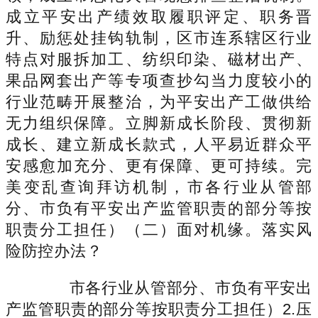
成立平安出产绩效取履职评定、职务晋
升、励惩处挂钩轨制，区市连系辖区行业
特点对服拆加工、纺织印染、磁材出产、
果品网套出产等专项查抄勾当力度较小的
行业范畴开展整治，为平安出产工做供给
无力组织保障。立脚新成长阶段、贯彻新
成长、建立新成长款式，人平易近群众平
安感愈加充分、更有保障、更可持续。完
美变乱查询拜访机制，市各行业从管部
分、市负有平安出产监管职责的部分等按
职责分工担任）（二）面对机缘。落实风
险防控办法？
市各行业从管部分、市负有平安出
产监管职责的部分等按职责分工担任）2.压