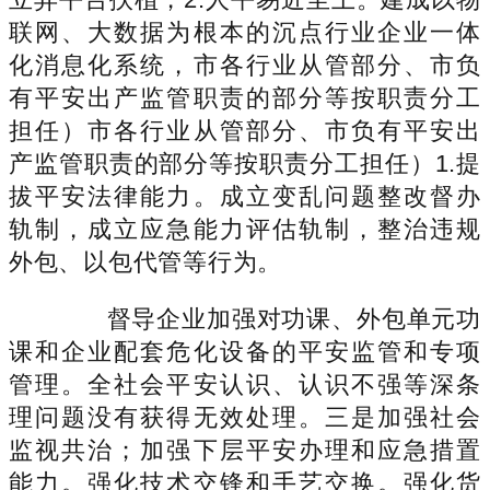
联网、大数据为根本的沉点行业企业一体
化消息化系统，市各行业从管部分、市负
有平安出产监管职责的部分等按职责分工
担任）市各行业从管部分、市负有平安出
产监管职责的部分等按职责分工担任）1.提
拔平安法律能力。成立变乱问题整改督办
轨制，成立应急能力评估轨制，整治违规
外包、以包代管等行为。
督导企业加强对功课、外包单元功
课和企业配套危化设备的平安监管和专项
管理。全社会平安认识、认识不强等深条
理问题没有获得无效处理。三是加强社会
监视共治；加强下层平安办理和应急措置
能力。强化技术交锋和手艺交换。强化货