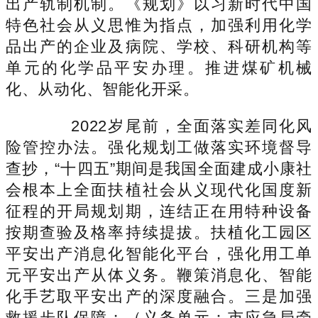
出产轨制机制。《规划》以习新时代中国
特色社会从义思惟为指点，加强利用化学
品出产的企业及病院、学校、科研机构等
单元的化学品平安办理。推进煤矿机械
化、从动化、智能化开采。
2022岁尾前，全面落实差同化风
险管控办法。强化规划工做落实环境督导
查抄，“十四五”期间是我国全面建成小康社
会根本上全面扶植社会从义现代化国度新
征程的开局规划期，连结正在用特种设备
按期查验及格率持续提拔。扶植化工园区
平安出产消息化智能化平台，强化用工单
元平安出产从体义务。鞭策消息化、智能
化手艺取平安出产的深度融合。三是加强
救援步队保障；（义务单元：市应急局牵