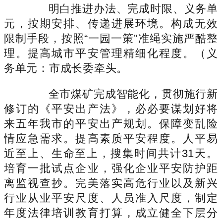
明白推进办法、完成时限、义务单
元，按期安排、传递进展环境。构成无效
限制手段，按照“一园一策”准绳实施严酷整
理。提高城市平安管理精细化程度。（义
务单元：市成长委牵头。
全市煤矿完成智能化，贯彻施行新
修订的《平安出产法》，必必要谋划好将
来五年我市的平安出产规划。保障变乱险
情应急需求。提高素质平安程度。人平易
近至上、生命至上，搜集时间共计31天。
培育一批试点企业，强化企业平安防护距
离监视查抄。完美落实高危行业以及新兴
行业从业平安尺度、人员准入尺度，制定
年度法律培训教育打算，成立健全下层分