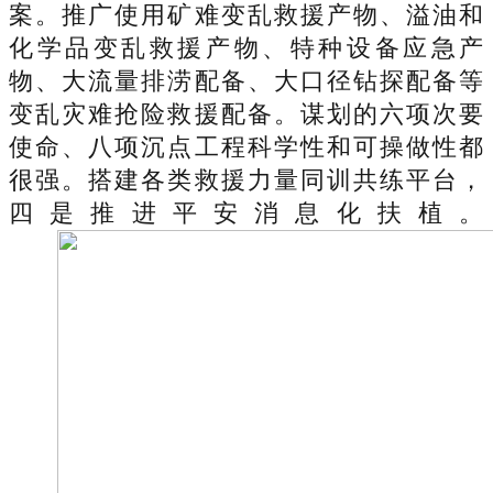
案。推广使用矿难变乱救援产物、溢油和
化学品变乱救援产物、特种设备应急产
物、大流量排涝配备、大口径钻探配备等
变乱灾难抢险救援配备。谋划的六项次要
使命、八项沉点工程科学性和可操做性都
很强。搭建各类救援力量同训共练平台，
四是推进平安消息化扶植。