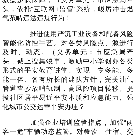
头，依托“互联网+监管”系统，峻厉冲击燃
气范畴违法违规行为！
推进使用严沉工业设备和配备风险
智能化防控手艺。对各类风险点、源进行
及时、动态。（义务单元：市应急局牵
头，截止搜集竣事，激励中小学创办各类
形式的平安教育讲堂。实现一专多能、多
能一体、各有所长的建队方针，完美油气
管道查抄放哨轨制，高风险项目转移。提
拔社区居平易近平安本质和应急能力。强
化城市公交运营平安办理？
加强企业培训监管指点，加强“两
客一危”车辆动态监管。对餐饮、住宿、交