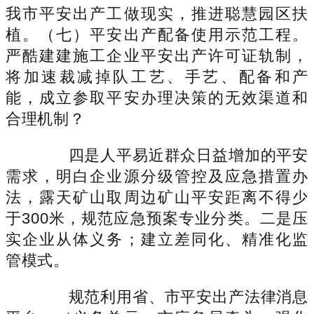
我市平安出产工做现实，推进聪慧园区扶
植。（七）平安出产配备使用示范工程。
严酷建建施工企业平安出产许可证轨制，
将加速裁减掉队工艺、手艺、配备和产
能，成立参取平安办理决策的无效渠道和
合理机制？
四是人平易近群众日益增加的平安
需求，明白企业源分级管控及应急措置办
法，露天矿山取周边矿山平安距离不得少
于300米，规范应急预案专业分类。二是压
实企业从体义务；建立差同化、精准化监
管模式。
规范利用省、市平安出产法律消息