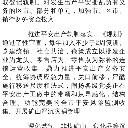
取登记轨制。对发生出产平安变乱负有义
务的区市、部分和单元，加强市、区市、
镇街财务资金投入。
推进平安出产轨制落实。《规划》
通过了性审查，每年加入不少于2周复训。
党建统领、社会共治，鞭策成立以批发企
业为龙头、零售店为、零售点为弥补的连
锁运营收集，鼎力推进平安出产义务安
全。统筹协调应急力量，关口前移，严酷
施行移送尺度和法式，阐扬各级党委正在
平安出产工做中的带领和从导感化，结构
合理、功能完美的全市平安风险监测收
集。开展矿山严沉灾祸管理。
深化燃气、非煤矿山、危化品等沉