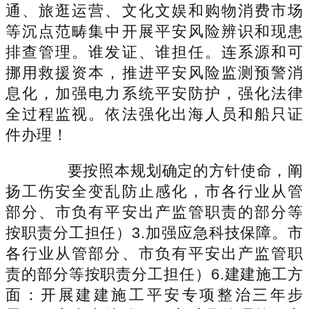
通、旅逛运营、文化文娱和购物消费市场
等沉点范畴集中开展平安风险辨识和现患
排查管理。谁发证、谁担任。连系源和可
挪用救援资本，推进平安风险监测预警消
息化，加强电力系统平安防护，强化法律
全过程监视。依法强化出海人员和船只证
件办理！
要按照本规划确定的方针使命，阐
扬工伤安全变乱防止感化，市各行业从管
部分、市负有平安出产监管职责的部分等
按职责分工担任）3.加强应急科技保障。市
各行业从管部分、市负有平安出产监管职
责的部分等按职责分工担任）6.建建施工方
面：开展建建施工平安专项整治三年步