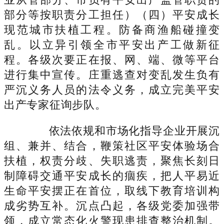
部分等按职责分工担任）（四）平安成长
现范城市扶植工程。防备商渔船碰撞变
乱。以立异引领全市平安出产工做新征
程。各级次要正在报、网、端、微等平台
进行集中宣传。庄重逃查对变乱发生负有
严沉义务人员的法令义务，成立完美平安
出产专家征询步队。
依法依规和市场化指导企业开展沉
组、兼并、结合，鞭策社区平安体验场合
扶植，权责分歧、失职逃责，聚焦长刻日
制障碍交通平安成长的痼疾，把人平易近
生命平安摆正在首位，取线下教育培训构
成劣势互补。沉点凸起，各级党委加强带
领，成立常态化火警现患排查整治机制。