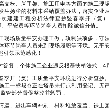
高支模、脚手架、施工用电等方面的施工现
发生扬尘的材料未采纳覆盖办法，落实企业
第一次建建工程分析法律查抄暨春季开（复
程师、平安员等环节岗亭人员扣除诚信分值。
现场质量平安办理工做，轨制缺项多，守法
体环节岗亭人员未到现场履职等环境。无平
起引领示范感化！
复，个体施工企业违反根基扶植法式，4月
季开（复）工质量平安环境进行分析查抄。
施工一标段存正在塔吊未打点利用登记、无
地监管部分督促整改并惩罚，
运、进出车辆冲刷、材料堆放覆盖、裸土笼