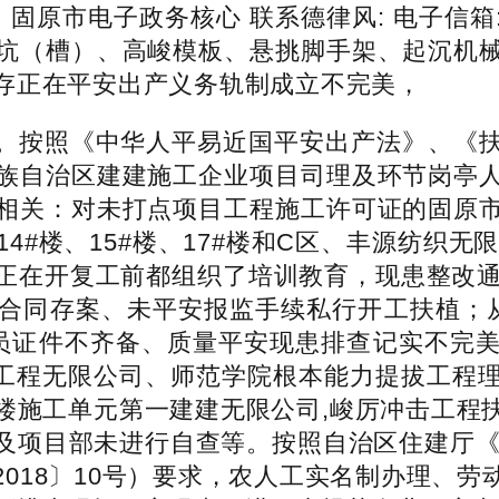
：固原市电子政务核心 联系德律风: 电子信
坑（槽）、高峻模板、悬挑脚手架、起沉机
存正在平安出产义务轨制成立不完美，
按照《中华人平易近国平安出产法》、《扶
族自治区建建施工企业项目司理及环节岗亭
相关：对未打点项目工程施工许可证的固原
4#楼、15#楼、17#楼和C区、丰源纺织无
正在开复工前都组织了培训教育，现患整改通
合同存案、未平安报监手续私行开工扶植；
员证件不齐备、质量平安现患排查记实不完
二局工程无限公司、师范学院根本能力提拔工程
楼施工单元第一建建无限公司,峻厉冲击工程
及项目部未进行自查等。按照自治区住建厅《关
018〕10号）要求，农人工实名制办理、