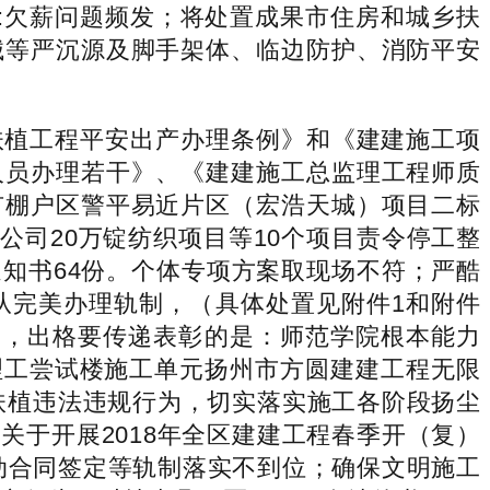
箱:欠薪问题频发；将处置成果市住房和城乡扶
械等严沉源及脚手架体、临边防护、消防平安
植工程平安出产办理条例》和《建建施工项
人员办理若干》、《建建施工总监理工程师质
市棚户区警平易近片区（宏浩天城）项目二标
限公司20万锭纺织项目等10个项目责令停工整
知书64份。个体专项方案取现场不符；严酷
从完美办理轨制，（具体处置见附件1和附件
美，出格要传递表彰的是：师范学院根本能力
理工尝试楼施工单元扬州市方圆建建工程无限
扶植违法违规行为，切实落实施工各阶段扬尘
于开展2018年全区建建工程春季开（复）
劳动合同签定等轨制落实不到位；确保文明施工